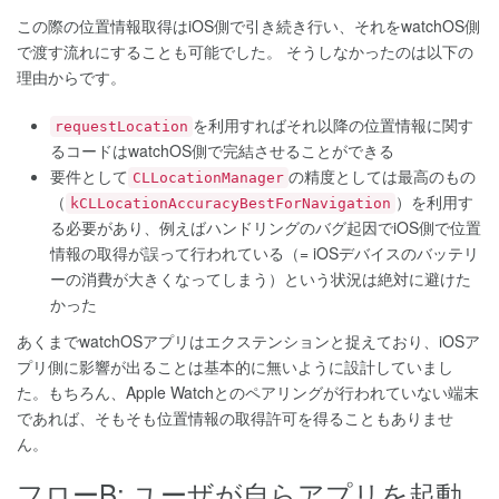
この際の位置情報取得はiOS側で引き続き行い、それをwatchOS側
で渡す流れにすることも可能でした。 そうしなかったのは以下の
理由からです。
を利用すればそれ以降の位置情報に関す
requestLocation
るコードはwatchOS側で完結させることができる
要件として
の精度としては最高のもの
CLLocationManager
（
）を利用す
kCLLocationAccuracyBestForNavigation
る必要があり、例えばハンドリングのバグ起因でiOS側で位置
情報の取得が誤って行われている（= iOSデバイスのバッテリ
ーの消費が大きくなってしまう）という状況は絶対に避けた
かった
あくまでwatchOSアプリはエクステンションと捉えており、iOSア
プリ側に影響が出ることは基本的に無いように設計していまし
た。もちろん、Apple Watchとのペアリングが行われていない端末
であれば、そもそも位置情報の取得許可を得ることもありませ
ん。
フローB: ユーザが自らアプリを起動